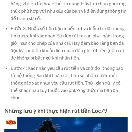
hàng, ví điện tử, hoặc thẻ tín dụng. Hãy lựa chọn phương
thức phù hợp với nhu cầu của bạn và điền đúng thông tin
để tránh sự cố.
Bước 3: Nhập số tiền bạn muốn rút và kiểm tra lại thông
tin trước khi xác nhận. Số tiền rút ra cần phải nằm trong
giới hạn cho phép của nhà cái. Hãy đảm bảo rằng bạn đã
đọc kỹ các điều khoản liên quan đến phí rút tiền (nếu có)
để không bị bất ngờ khi nhận tiền.
Bước 4: Xác nhận yêu cầu rút tiền và chờ đợi thông báo
từ hệ thống. Sau khi hoàn tất, bạn sẽ nhận được một
thông báo xác nhận yêu cầu rút tiền. Thời gian xử lý có
thể khác nhau tùy thuộc vào phương thức mà bạn đã
chọn.
Những lưu ý khi thực hiện rút tiền Loc79