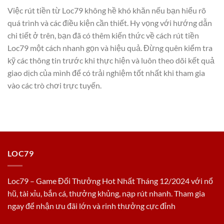
Việc rút tiền từ Loc79 không hề khó khăn nếu bạn hiểu rõ
quá trình và các điều kiện cần thiết. Hy vọng với hướng dẫn
chi tiết ở trên, bạn đã có thêm kiến thức về cách rút tiền
Loc79 một cách nhanh gọn và hiệu quả. Đừng quên kiểm tra
kỹ các thông tin trước khi thực hiện và luôn theo dõi kết quả
giao dịch của mình để có trải nghiệm tốt nhất khi tham gia
vào các trò chơi trực tuyến.
LOC79
Loc79 – Game Đổi Thưởng Hot Nhất Tháng 12/2024 với nổ
hũ, tài xỉu, bắn cá, thưởng khủng, nạp rút nhanh. Tham gia
ngay để nhận ưu đãi lớn và rinh thưởng cực đỉnh