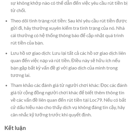
sự không khớp nào có thể dẫn đến việc yêu cầu rút tiền bị
từ chối.
Theo dõi tình trạng rút tiền: Sau khi yêu cầu rút tiền được
gửi đi, hãy thường xuyên kiểm tra tình trạng của nó. Nhà
cái thường có hệ thống thông báo để cập nhật quá trình
rút tiền của bạn.
Lưu hồ sơ giao dịch: Lưu lại tất cả các hồ sơ giao dịch liên
quan đến việc nạp và rút tiền. Điều này sẽ hữu ích nếu
bạn gặp bất kỳ vấn đề gì với giao dịch của mình trong
tương lai.
Tham khảo các đánh giá từ người chơi khác: Đọc các đánh
giá từ cộng đồng người chơi khác để biết thêm thông tin
về các vấn đề liên quan đến rút tiền tại Loc79. Nếu có bất
cứ dấu hiệu nào cho thấy dịch vụ không đáng tin cậy, hãy
cân nhắc kỹ lưỡng trước khi quyết định.
Kết luận