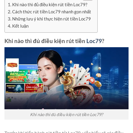
Khi nào thì đủ điều kiện rút tiền Loc79?
Cách thức rút tiền Loc79 nhanh gọn nhất
Những lưu ý khi thực hiện rút tiền Loc79
Kết luận
Khi nào thì đủ điều kiện rút tiền
Loc79
?
Khi nào thì đủ điều kiện rút tiền Loc79?
Trước khi tiến hành rút tiền từ Loc79, việc hiểu rõ các điều